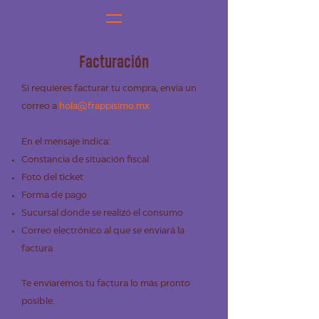
Facturación
Si requieres facturar tu compra, envía un
correo a
hola@frappisimo.mx
En el mensaje indica:
Constancia de situación fiscal
Foto del ticket
Forma de pago
Sucursal donde se realizó el consumo
Correo electrónico al que se enviará la
factura
Te enviaremos tu factura lo más pronto
posible.